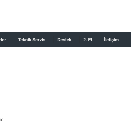
ler
Teknik Servis
Destek
2. El
İletişim
r.